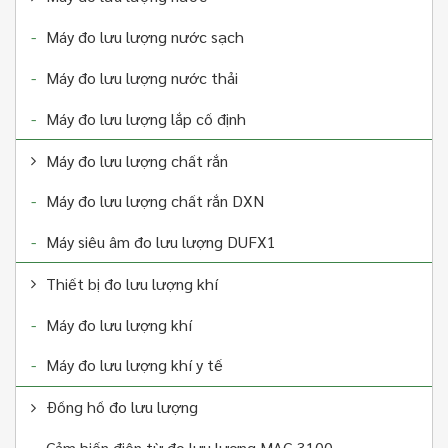
MÁY ĐO LƯU LƯỢNG KHÍ
Máy đo lưu lượng nước sạch
Máy đo lưu lượng nước thải
Hiện thị
2
sản
phẩm
Máy đo lưu lượng lắp cố định
Máy đo lưu lượng chất rắn
Máy đo lưu lượng chất rắn DXN
Máy siêu âm đo lưu lượng DUFX1
Thiết bị đo lưu lượng khí
Máy đo lưu lượng khí
Máy đo lưu lượng khí y tế
Đồng hồ đo lưu lượng
Cảm biến điện từ đo lưu lượng MAG 3100