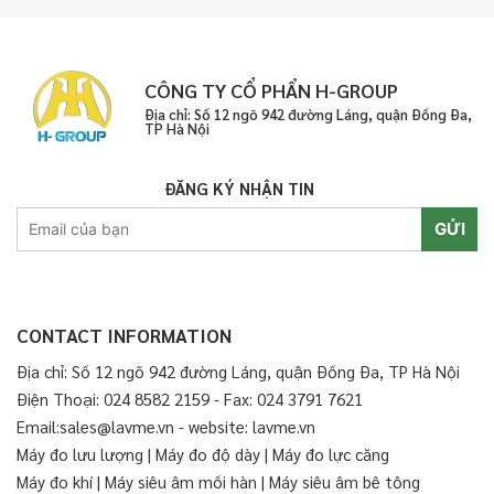
CÔNG TY CỔ PHẨN H-GROUP
Địa chỉ: Số 12 ngõ 942 đường Láng, quận Đống Đa,
TP Hà Nội
ĐĂNG KÝ NHẬN TIN
GỬI
CONTACT INFORMATION
Địa chỉ: Số 12 ngõ 942 đường Láng, quận Đống Đa, TP Hà Nội
Điện Thoại: 024 8582 2159 - Fax: 024 3791 7621
Email:sales@lavme.vn - website: lavme.vn
Máy đo lưu lượng
|
Máy đo độ dày
|
Máy đo lực căng
Máy đo khí
|
Máy siêu âm mối hàn
|
Máy siêu âm bê tông